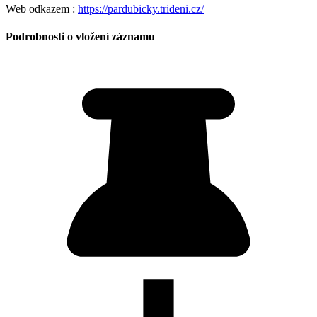
Web odkazem :
https://pardubicky.trideni.cz/
Podrobnosti o vložení záznamu