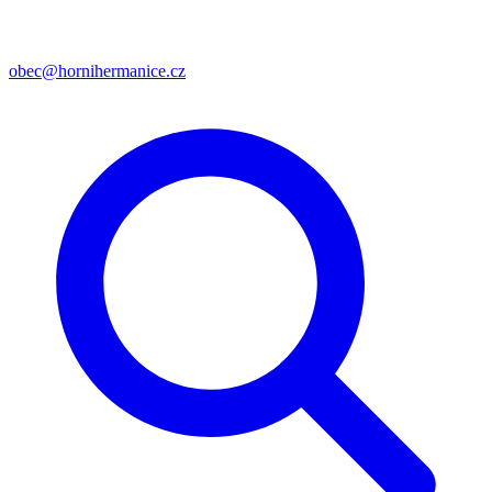
obec@hornihermanice.cz