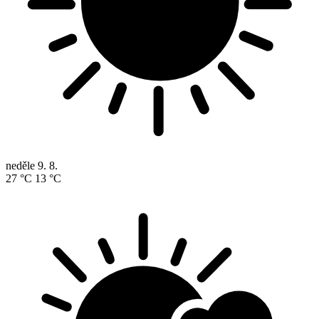
neděle
9. 8.
27 °C
13 °C