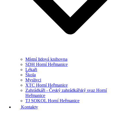
Místní lidová knihovna
SDH Horní Heřmanice
Lékaři
Škola
Myslivci
XTC Horní Heřmanice
Zahrádkáři - Český zahrádkářský svaz Horní
Heřmanice
TJ SOKOL Horní Heřmanice
Kontakty