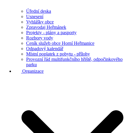
Úřední deska
Usnesení
Vyhlášky obce
Zpravodaj Heřmánek
Projekty - plány a pasporty
Rozbory vody
Ceník služeb obce Horní Heřmanice
Odpadový kalendář
Místní poplatek z pobytu - přílohy
Provozní řád multifunkčního hřiště, odpočinkového
parku
Organizace