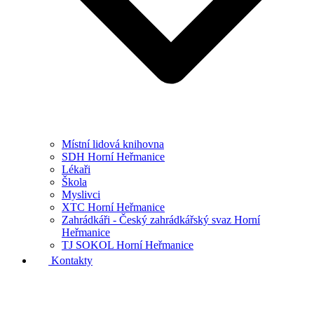
Místní lidová knihovna
SDH Horní Heřmanice
Lékaři
Škola
Myslivci
XTC Horní Heřmanice
Zahrádkáři - Český zahrádkářský svaz Horní
Heřmanice
TJ SOKOL Horní Heřmanice
Kontakty