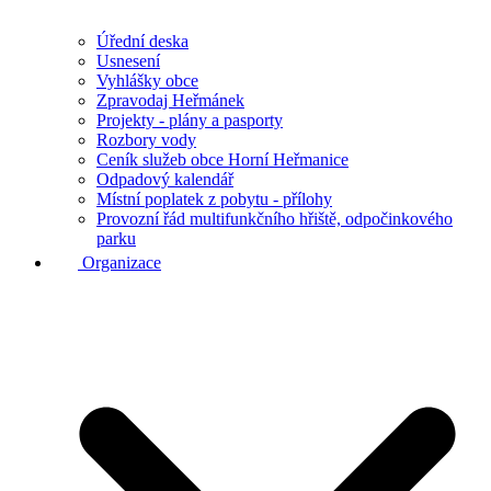
Úřední deska
Usnesení
Vyhlášky obce
Zpravodaj Heřmánek
Projekty - plány a pasporty
Rozbory vody
Ceník služeb obce Horní Heřmanice
Odpadový kalendář
Místní poplatek z pobytu - přílohy
Provozní řád multifunkčního hřiště, odpočinkového
parku
Organizace