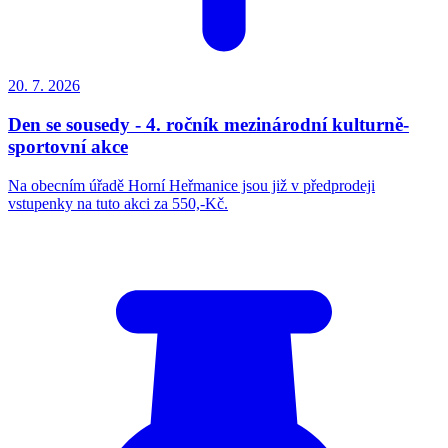
20. 7.
2026
Den se sousedy - 4. ročník mezinárodní kulturně-
sportovní akce
Na obecním úřadě Horní Heřmanice jsou již v předprodeji
vstupenky na tuto akci za 550,-Kč.