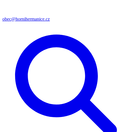
obec@hornihermanice.cz