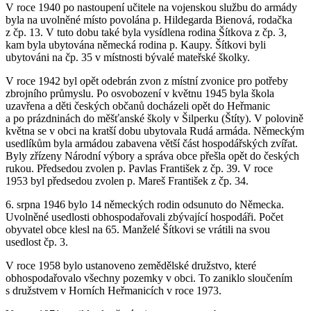
V roce 1940 po nastoupení učitele na vojenskou službu do armády
byla na uvolněné místo povolána p. Hildegarda Bienová, rodačka
z čp. 13. V tuto dobu také byla vysídlena rodina Šítkova z čp. 3,
kam byla ubytována německá rodina p. Kaupy. Šítkovi byli
ubytováni na čp. 35 v místnosti bývalé mateřské školky.
V roce 1942 byl opět odebrán zvon z místní zvonice pro potřeby
zbrojního průmyslu. Po osvobození v květnu 1945 byla škola
uzavřena a děti českých občanů docházeli opět do Heřmanic
a po prázdninách do měšťanské školy v Šilperku (Štíty). V polovině
května se v obci na kratší dobu ubytovala Rudá armáda. Německým
usedlíkům byla armádou zabavena větší část hospodářských zvířat.
Byly zřízeny Národní výbory a správa obce přešla opět do českých
rukou. Předsedou zvolen p. Pavlas František z čp. 39. V roce
1953 byl předsedou zvolen p. Mareš František z čp. 34.
6. srpna 1946 bylo 14 německých rodin odsunuto do Německa.
Uvolněné usedlosti obhospodařovali zbývající hospodáři. Počet
obyvatel obce klesl na 65. Manželé Šítkovi se vrátili na svou
usedlost čp. 3.
V roce 1958 bylo ustanoveno zemědělské družstvo, které
obhospodařovalo všechny pozemky v obci. To zaniklo sloučením
s družstvem v Horních Heřmanicích v roce 1973.