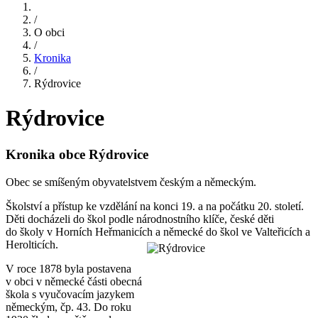
/
O obci
/
Kronika
/
Rýdrovice
Rýdrovice
Kronika obce Rýdrovice
Obec se smíšeným obyvatelstvem českým a německým.
Školství a přístup ke vzdělání na konci 19. a na počátku 20. století.
Děti docházeli do škol podle národnostního klíče, české děti
do školy v Horních Heřmanicích a německé do škol ve Valteřicích a
Herolticích.
V roce 1878 byla postavena
v obci v německé části obecná
škola s vyučovacím jazykem
německým, čp. 43. Do roku