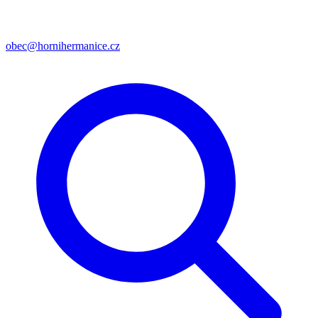
obec@hornihermanice.cz