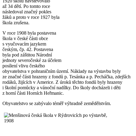
1920 školu navštěvovalo
až 34 dětí. Po tomto roce
následoval značný pokles
žáků a proto v roce 1927 byla
škola zrušena.
V roce 1908 byla postavena
škola v české části obce
s vyučovacím jazykem
českým, čp. 42. Postavena
byla pod záštitou Národní
jednoty severočeské za účelem
posílení vlivu českého
obyvatelstva v pohraničním území. Náklady na výstavbu byly
ze značné části hrazeny z fondů p. Tesánka a p. Pecháčka, zdejších
rodáků, žijících v Americe. Z úroků těchto fondů byly hrazeny
i školní pomůcky a vánoční nadílky. Do školy docházeli i děti
z horní části Horních Heřmanic.
Obyvatelstvo se zabývalo téměř výhradně zemědělstvím.