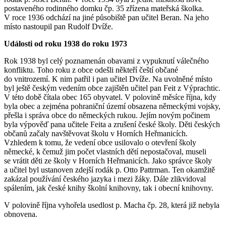
postaveného rodinného domku čp. 35 zřízena mateřská školka.
V roce 1936 odchází na jiné působiště pan učitel Beran. Na jeho
místo nastoupil pan Rudolf Dvíže.
Události od roku 1938 do roku 1973
Rok 1938 byl celý poznamenán obavami z vypuknutí válečného
konfliktu. Toho roku z obce odešli někteří čeští občané
do vnitrozemí. K nim patřil i pan učitel Dvíže. Na uvolněné místo
byl ještě českým vedením obce zajištěn učitel pan Feit z Výprachtic.
V této době čítala obec 165 obyvatel. V polovině měsíce října, kdy
byla obec a zejména pohraniční území obsazena německými vojsky,
přešla i správa obce do německých rukou. Jejím novým počinem
byla výpověď pana učitele Feita a zrušení české školy. Děti českých
občanů začaly navštěvovat školu v Horních Heřmanicích.
Vzhledem k tomu, že vedení obce usilovalo o otevření školy
německé, k čemuž jim počet vlastních dětí nepostačoval, museli
se vrátit děti ze školy v Horních Heřmanicích. Jako správce školy
a učitel byl ustanoven zdejší rodák p. Otto Pattrman. Ten okamžitě
zakázal používání českého jazyka i mezi žáky. Dále zlikvidoval
spálením, jak české knihy školní knihovny, tak i obecní knihovny.
V polovině října vyhořela usedlost p. Macha čp. 28, která již nebyla
obnovena.