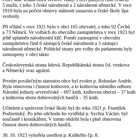
5 mužů, z toho 3 české národnosti a 2 národnosti německé. V roce
1919 byla na počest obnovy státnosti zasazena u české školy lípa
svobody.
Při sčítání v roce 1921 bylo v obci 165 obyvatel, z toho 92 Čechů
a 73 Němců. Ve volbách do obecního zastupitelstva v roce 1923 byl
ještě uplatněn národnostní klíč. Poměr zastoupení v obecním
zastupitelstvu činil 6 zástupců české národnosti a 3 zástupci
národnosti německé. Politické strany pro volby do parlamentu byly
zastoupeny v obci takto:
Československá strana lidová, Republikánská strana čsl. venkova
a Německý svaz agrární.
Prvním poválečným starostou obce byl zvolen p. Bohuslav Andrle.
Byla obnovena i činnost knihoven, a to knihovna místního odboru
Národní jednoty severočeské – 697 knih, knihovna obecní – 37 knih
a knihovna sboru dobrovolných hasičů – 35 knih.
Učitelem a správcem české školy byl do roku 1921 p. František
Podzemský. Po jeho odchodu ho vystřídal p. Sychra Václav, byl
současně i kronikářem. V tomto období byla i plně obnovena
činnost sboru dobrovolných hasičů.
30. 10. 1923 vyhořela usedlost p. Krátkého čp. 8.