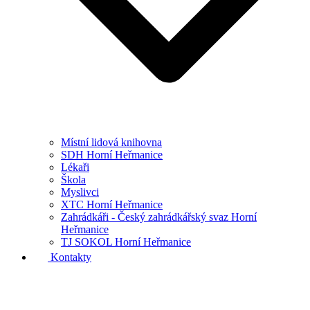
Místní lidová knihovna
SDH Horní Heřmanice
Lékaři
Škola
Myslivci
XTC Horní Heřmanice
Zahrádkáři - Český zahrádkářský svaz Horní
Heřmanice
TJ SOKOL Horní Heřmanice
Kontakty