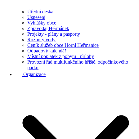
Úřední deska
Usnesení
Vyhlášky obce
Zpravodaj Heřmánek
Projekty - plány a pasporty
Rozbory vody
Ceník služeb obce Horní Heřmanice
Odpadový kalendář
Místní poplatek z pobytu - přílohy
Provozní řád multifunkčního hřiště, odpočinkového
parku
Organizace