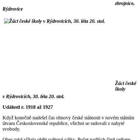
zbrojnice,
Rýdrovice
Žáci české
školy
v Rýdrovicích, 30. léta 20. stol.
Události r. 1918 až 1927
Když konečně nadešel čas obnovy české státnosti v novém státním
útvaru Československé republice, všichni se radovali z nabyté
svobody.
Obec také sčítala oběti světové války. Počet padlých činil celkem