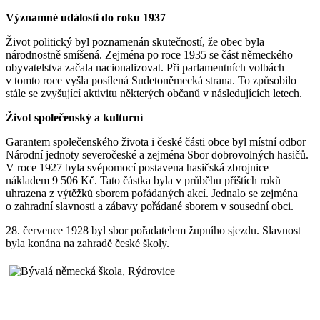
Významné události do roku 1937
Život politický byl poznamenán skutečností, že obec byla
národnostně smíšená. Zejména po roce 1935 se část německého
obyvatelstva začala nacionalizovat. Při parlamentních volbách
v tomto roce vyšla posílená Sudetoněmecká strana. To způsobilo
stále se zvyšující aktivitu některých občanů v následujících letech.
Život společenský a kulturní
Garantem společenského života i české části obce byl místní odbor
Národní jednoty severočeské a zejména Sbor dobrovolných hasičů.
V roce 1927 byla svépomocí postavena hasičská zbrojnice
nákladem 9 506 Kč. Tato částka byla v průběhu příštích roků
uhrazena z výtěžků sborem pořádaných akcí. Jednalo se zejména
o zahradní slavnosti a zábavy pořádané sborem v sousední obci.
28. července 1928 byl sbor pořadatelem župního sjezdu. Slavnost
byla konána na zahradě české školy.