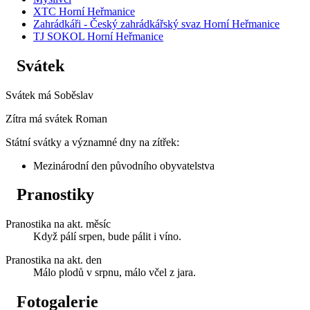
XTC Horní Heřmanice
Zahrádkáři - Český zahrádkářský svaz Horní Heřmanice
TJ SOKOL Horní Heřmanice
Svátek
Svátek má
Soběslav
Zítra má svátek
Roman
Státní svátky a významné dny na zítřek:
Mezinárodní den původního obyvatelstva
Pranostiky
Pranostika na akt. měsíc
Když pálí srpen, bude pálit i víno.
Pranostika na akt. den
Málo plodů v srpnu, málo včel z jara.
Fotogalerie