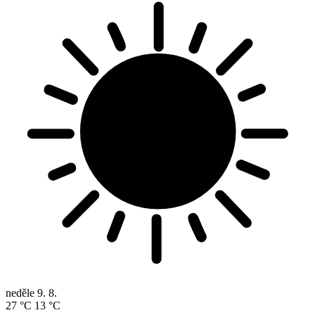
neděle
9. 8.
27 °C
13 °C