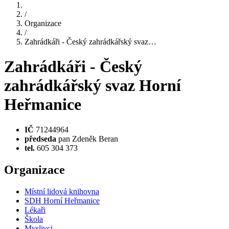
/
Organizace
/
Zahrádkáři - Český zahrádkářský svaz…
Zahrádkáři - Český
zahrádkářský svaz Horní
Heřmanice
IČ
71244964
předseda
pan Zdeněk Beran
tel.
605 304 373
Organizace
Místní lidová knihovna
SDH Horní Heřmanice
Lékaři
Škola
Myslivci