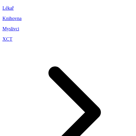
Lékař
Knihovna
Myslivci
XCT