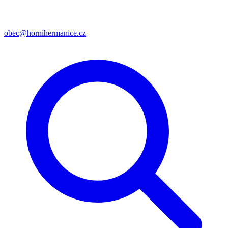
obec@hornihermanice.cz