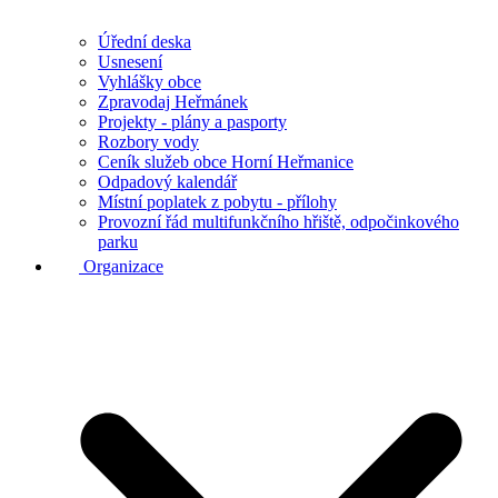
Úřední deska
Usnesení
Vyhlášky obce
Zpravodaj Heřmánek
Projekty - plány a pasporty
Rozbory vody
Ceník služeb obce Horní Heřmanice
Odpadový kalendář
Místní poplatek z pobytu - přílohy
Provozní řád multifunkčního hřiště, odpočinkového
parku
Organizace