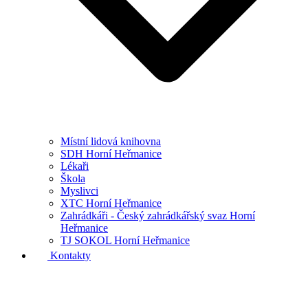
Místní lidová knihovna
SDH Horní Heřmanice
Lékaři
Škola
Myslivci
XTC Horní Heřmanice
Zahrádkáři - Český zahrádkářský svaz Horní
Heřmanice
TJ SOKOL Horní Heřmanice
Kontakty