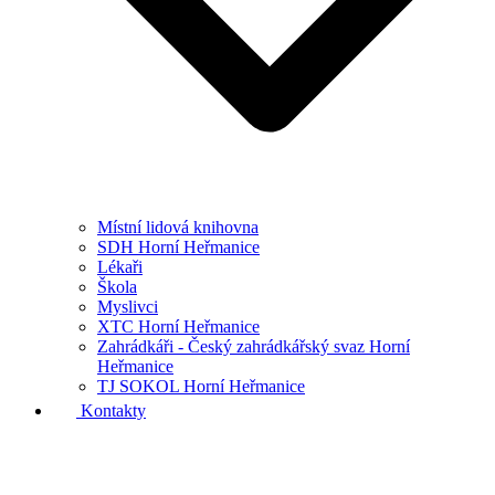
Místní lidová knihovna
SDH Horní Heřmanice
Lékaři
Škola
Myslivci
XTC Horní Heřmanice
Zahrádkáři - Český zahrádkářský svaz Horní
Heřmanice
TJ SOKOL Horní Heřmanice
Kontakty