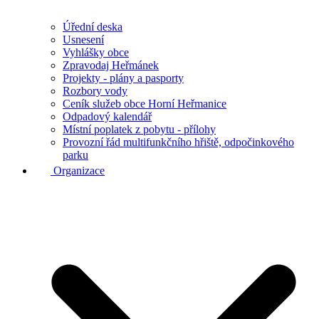
Úřední deska
Usnesení
Vyhlášky obce
Zpravodaj Heřmánek
Projekty - plány a pasporty
Rozbory vody
Ceník služeb obce Horní Heřmanice
Odpadový kalendář
Místní poplatek z pobytu - přílohy
Provozní řád multifunkčního hřiště, odpočinkového
parku
Organizace