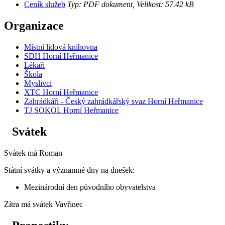
Ceník služeb
Typ: PDF dokument, Velikost: 57.42 kB
Organizace
Místní lidová knihovna
SDH Horní Heřmanice
Lékaři
Škola
Myslivci
XTC Horní Heřmanice
Zahrádkáři - Český zahrádkářský svaz Horní Heřmanice
TJ SOKOL Horní Heřmanice
Svátek
Svátek má
Roman
Státní svátky a významné dny na dnešek:
Mezinárodní den původního obyvatelstva
Zítra má svátek
Vavřinec