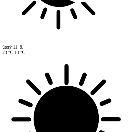
úterý
11. 8.
23 °C
13 °C