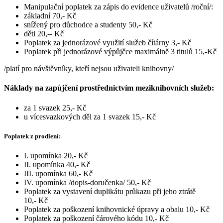
Manipulační poplatek za zápis do evidence uživatelů /roční/:
základní 70,- Kč
snížený pro důchodce a studenty 50,- Kč
děti 20,-- Kč
Poplatek za jednorázové využití služeb čítárny 3,- Kč
Poplatek při jednorázové výpůjčce maximálně 3 titulů 15,-Kč
/platí pro návštěvníky, kteří nejsou uživateli knihovny/
Náklady na zapůjčení prostřednictvím meziknihovních služeb:
za 1 svazek 25,- Kč
u vícesvazkových děl za 1 svazek 15,- Kč
Poplatek z prodlení:
I. upomínka 20,- Kč
II. upomínka 40,- Kč
III. upomínka 60,- Kč
IV. upomínka /dopis-doručenka/ 50,- Kč
Poplatek za vystavení duplikátu průkazu při jeho ztrátě
10,- Kč
Poplatek za poškození knihovnické úpravy a obalu 10,- Kč
Poplatek za poškození čárového kódu 10,- Kč