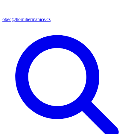
obec@hornihermanice.cz