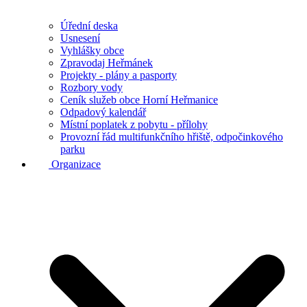
Úřední deska
Usnesení
Vyhlášky obce
Zpravodaj Heřmánek
Projekty - plány a pasporty
Rozbory vody
Ceník služeb obce Horní Heřmanice
Odpadový kalendář
Místní poplatek z pobytu - přílohy
Provozní řád multifunkčního hřiště, odpočinkového
parku
Organizace