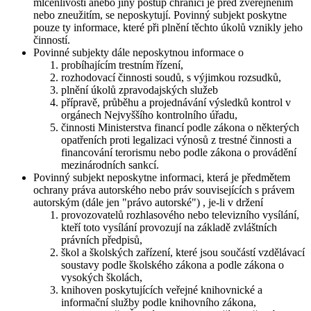
mlčenlivosti anebo jiný postup chránící je před zveřejněním
nebo zneužitím, se neposkytují. Povinný subjekt poskytne
pouze ty informace, které při plnění těchto úkolů vznikly jeho
činností.
Povinné subjekty dále neposkytnou informace o
probíhajícím trestním řízení,
rozhodovací činnosti soudů, s výjimkou rozsudků,
plnění úkolů zpravodajských služeb
přípravě, průběhu a projednávání výsledků kontrol v
orgánech Nejvyššího kontrolního úřadu,
činnosti Ministerstva financí podle zákona o některých
opatřeních proti legalizaci výnosů z trestné činnosti a
financování terorismu nebo podle zákona o provádění
mezinárodních sankcí.
Povinný subjekt neposkytne informaci, která je předmětem
ochrany práva autorského nebo práv souvisejících s právem
autorským (dále jen "právo autorské") , je-li v držení
provozovatelů rozhlasového nebo televizního vysílání,
kteří toto vysílání provozují na základě zvláštních
právních předpisů,
škol a školských zařízení, které jsou součástí vzdělávací
soustavy podle školského zákona a podle zákona o
vysokých školách,
knihoven poskytujících veřejné knihovnické a
informační služby podle knihovního zákona,