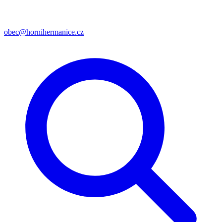
obec@hornihermanice.cz