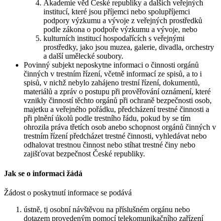
Akademie věd České republiky a dalších veřejných
institucí, které jsou příjemci nebo spolupříjemci
podpory výzkumu a vývoje z veřejných prostředků
podle zákona o podpoře výzkumu a vývoje, nebo
kulturních institucí hospodařících s veřejnými
prostředky, jako jsou muzea, galerie, divadla, orchestry
a další umělecké soubory.
Povinný subjekt neposkytne informaci o činnosti orgánů
činných v trestním řízení, včetně informací ze spisů, a to i
spisů, v nichž nebylo zahájeno trestní řízení, dokumentů,
materiálů a zpráv o postupu při prověřování oznámení, které
vznikly činností těchto orgánů při ochraně bezpečnosti osob,
majetku a veřejného pořádku, předcházení trestné činnosti a
při plnění úkolů podle trestního řádu, pokud by se tím
ohrozila práva třetích osob anebo schopnost orgánů činných v
trestním řízení předcházet trestné činnosti, vyhledávat nebo
odhalovat trestnou činnost nebo stíhat trestné činy nebo
zajišťovat bezpečnost České republiky.
Jak se o informaci žádá
Žádost o poskytnutí informace se podává
ústně, tj osobní návštěvou na příslušném orgánu nebo
dotazem provedeným pomocí telekomunikačního zařízení