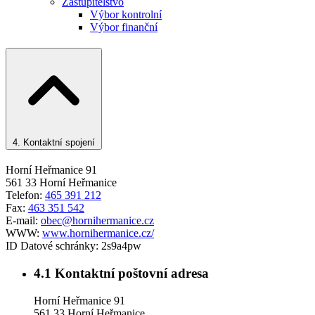
Zastupitelstvo
Výbor kontrolní
Výbor finanční
4.
Kontaktní spojení
Horní Heřmanice 91
561 33 Horní Heřmanice
Telefon:
465 391 212
Fax:
463 351 542
E-mail:
obec@hornihermanice.cz
WWW:
www.hornihermanice.cz/
ID Datové schránky:
2s9a4pw
4.1
Kontaktní poštovní adresa
Horní Heřmanice 91
561 33 Horní Heřmanice