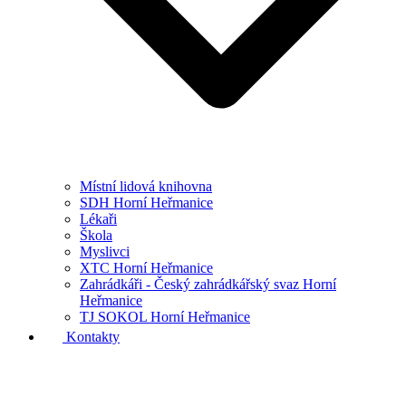
Místní lidová knihovna
SDH Horní Heřmanice
Lékaři
Škola
Myslivci
XTC Horní Heřmanice
Zahrádkáři - Český zahrádkářský svaz Horní
Heřmanice
TJ SOKOL Horní Heřmanice
Kontakty