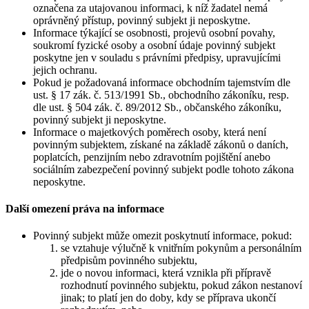
označena za utajovanou informaci, k níž žadatel nemá
oprávněný přístup, povinný subjekt ji neposkytne.
Informace týkající se osobnosti, projevů osobní povahy,
soukromí fyzické osoby a osobní údaje povinný subjekt
poskytne jen v souladu s právními předpisy, upravujícími
jejich ochranu.
Pokud je požadovaná informace obchodním tajemstvím dle
ust. § 17 zák. č. 513/1991 Sb., obchodního zákoníku, resp.
dle ust. § 504 zák. č. 89/2012 Sb., občanského zákoníku,
povinný subjekt ji neposkytne.
Informace o majetkových poměrech osoby, která není
povinným subjektem, získané na základě zákonů o daních,
poplatcích, penzijním nebo zdravotním pojištění anebo
sociálním zabezpečení povinný subjekt podle tohoto zákona
neposkytne.
Další omezení práva na informace
Povinný subjekt může omezit poskytnutí informace, pokud:
se vztahuje výlučně k vnitřním pokynům a personálním
předpisům povinného subjektu,
jde o novou informaci, která vznikla při přípravě
rozhodnutí povinného subjektu, pokud zákon nestanoví
jinak; to platí jen do doby, kdy se příprava ukončí