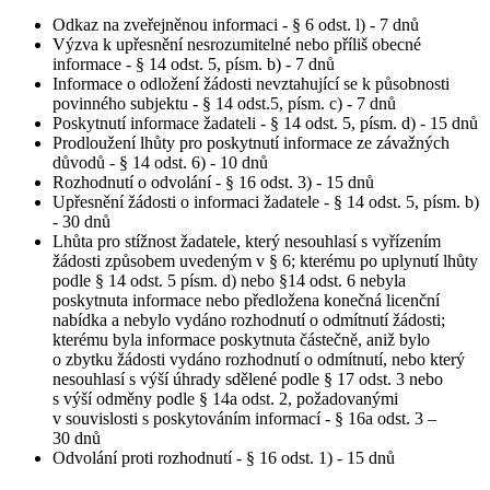
Odkaz na zveřejněnou informaci - § 6 odst. l) - 7 dnů
Výzva k upřesnění nesrozumitelné nebo příliš obecné
informace - § 14 odst. 5, písm. b) - 7 dnů
Informace o odložení žádosti nevztahující se k působnosti
povinného subjektu - § 14 odst.5, písm. c) - 7 dnů
Poskytnutí informace žadateli - § 14 odst. 5, písm. d) - 15 dnů
Prodloužení lhůty pro poskytnutí informace ze závažných
důvodů - § 14 odst. 6) - 10 dnů
Rozhodnutí o odvolání - § 16 odst. 3) - 15 dnů
Upřesnění žádosti o informaci žadatele - § 14 odst. 5, písm. b)
- 30 dnů
Lhůta pro stížnost žadatele, který nesouhlasí s vyřízením
žádosti způsobem uvedeným v § 6; kterému po uplynutí lhůty
podle § 14 odst. 5 písm. d) nebo §14 odst. 6 nebyla
poskytnuta informace nebo předložena konečná licenční
nabídka a nebylo vydáno rozhodnutí o odmítnutí žádosti;
kterému byla informace poskytnuta částečně, aniž bylo
o zbytku žádosti vydáno rozhodnutí o odmítnutí, nebo který
nesouhlasí s výší úhrady sdělené podle § 17 odst. 3 nebo
s výší odměny podle § 14a odst. 2, požadovanými
v souvislosti s poskytováním informací - § 16a odst. 3 –
30 dnů
Odvolání proti rozhodnutí - § 16 odst. 1) - 15 dnů