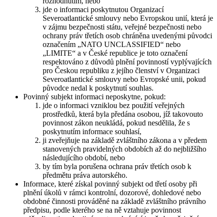
rozhodnutím, nebo
jde o informaci poskytnutou Organizací
Severoatlantické smlouvy nebo Evropskou unií, která je
v zájmu bezpečnosti státu, veřejné bezpečnosti nebo
ochrany práv třetích osob chráněna uvedenými původci
označením „NATO UNCLASSIFIED“ nebo
„LIMITE“ a v České republice je toto označení
respektováno z důvodů plnění povinností vyplývajících
pro Českou republiku z jejího členství v Organizaci
Severoatlantické smlouvy nebo Evropské unii, pokud
původce nedal k poskytnutí souhlas.
Povinný subjekt informaci neposkytne, pokud:
jde o informaci vzniklou bez použití veřejných
prostředků, která byla předána osobou, jíž takovouto
povinnost zákon neukládá, pokud nesdělila, že s
poskytnutím informace souhlasí,
ji zveřejňuje na základě zvláštního zákona a v předem
stanovených pravidelných obdobích až do nejbližšího
následujícího období, nebo
by tím byla porušena ochrana práv třetích osob k
předmětu práva autorského.
Informace, které získal povinný subjekt od třetí osoby při
plnění úkolů v rámci kontrolní, dozorové, dohledové nebo
obdobné činnosti prováděné na základě zvláštního právního
předpisu, podle kterého se na ně vztahuje povinnost