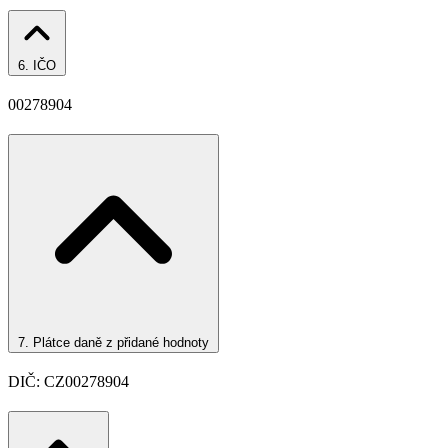
6.
IČO
00278904
7.
Plátce daně z přidané hodnoty
DIČ: CZ00278904